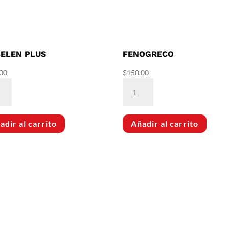
BELEN PLUS
FENOGRECO
00
$
150.00
elen
Fenogreco
cantidad
dad
adir al carrito
Añadir al carrito