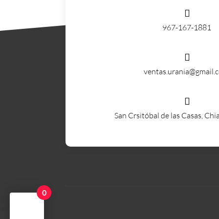

967-167-1881

ventas.urania@gmail.

San Crsitóbal de las Casas, Chi
0