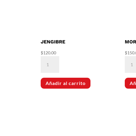
JENGIBRE
MOR
$
120.00
$
150.
Jengibre
Mori
cantidad
canti
Añadir al carrito
Añ