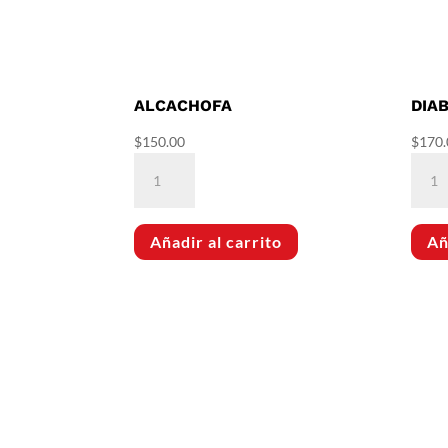
ALCACHOFA
DIA
$
150.00
$
170.
Alcachofa
Diab
cantidad
Plus
canti
Añadir al carrito
Añ