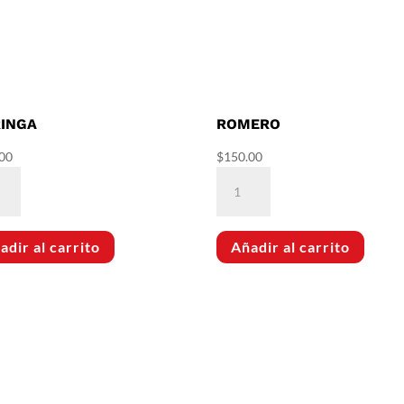
INGA
ROMERO
00
$
150.00
nga
Romero
dad
cantidad
adir al carrito
Añadir al carrito