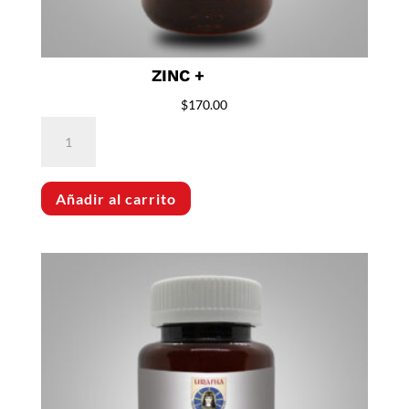
ZINC +
$
170.00
Zinc
+
cantidad
Añadir al carrito