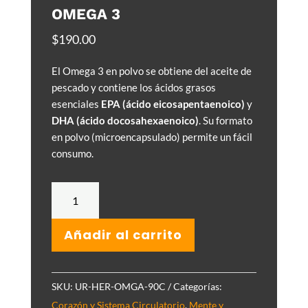
OMEGA 3
$
190.00
El Omega 3 en polvo se obtiene del aceite de
pescado y contiene los ácidos grasos
esenciales
EPA (ácido eicosapentaenoico)
y
DHA (ácido docosahexaenoico)
. Su formato
en polvo (microencapsulado) permite un fácil
consumo.
Omega
3
cantidad
Añadir al carrito
SKU:
UR-HER-OMGA-90C
Categorías:
Corazón y Sistema Circulatorio
,
Mente y