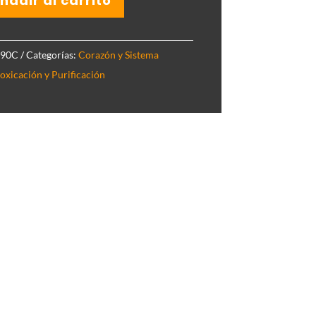
ñadir al carrito
-90C
Categorías:
Corazón y Sistema
oxicación y Purificación