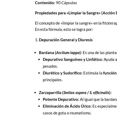
Contenido:
90 Cápsulas
Propiedades para «Limpiar la Sangre» (Acción 
El concepto de «limpiar la sangre» en la fitotera
En esta fórmula, esto se logra por:
Depuración General y Diuresis
Bardana (
Arctium lappa
):
Es una de las plant
Depurativo Sanguíneo y Linfático:
Ayuda a 
pesados.
Diurético y Sudorífico:
Estimula la
función
principales.
Zarzaparrilla (
Smilax aspera
/
S. officinalis
):
Potente Depurativo:
Al igual que la bardan
Eliminación de Ácido Úrico:
Es especialmen
casos de gota o reumatismo.