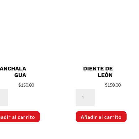
LANCHALA
DIENTE DE
GUA
LEÓN
$
150.00
$
150.00
chalagua
Diente
idad
de
León
adir al carrito
Añadir al carrito
cantidad