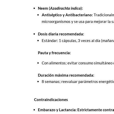
Neem (
Azadirachta indica
):
Antiséptico y Antibacteriano:
Tradicionalm
microorganismos y se usa para mejorar la sal
Dosis diaria recomendada:
Estándar: 1 cápsulas, 3 veces al día (mañana
Pauta y frecuencia:
Con alimentos; evitar consumo simultáneo co
Duración máxima recomendada:
8 semanas; reevaluar parámetros energéti
Contraindicaciones
Embarazo y Lactancia:
Estrictamente contr