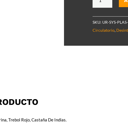
A
Vital
cantidad
SKU:
UR-SYS-PLAS
Circulatorio
,
Desint
PRODUCTO
na, Trebol Rojo, Castaña De Indias.