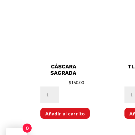
CÁSCARA
T
SAGRADA
$
150.00
Cáscara
Tlan
Sagrada
cant
cantidad
Añadir al carrito
Añ
0