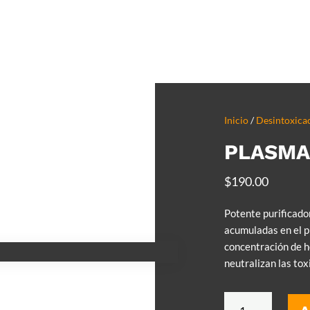
Inicio
/
Desintoxicac
PLASMA
$
190.00
Potente purificador
acumuladas en el p
concentración de h
neutralizan las toxi
Plasma