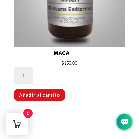
MACA
$
150.00
Maca
cantidad
Añadir al carrito
0