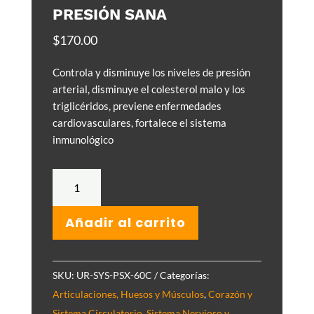
PRESIÓN SANA
$
170.00
Controla y disminuye los niveles de presión
arterial, disminuye el colesterol malo y los
triglicéridos, previene enfermedades
cardiovasculares, fortalece el sistema
inmunológico
Presión
Sana
cantidad
Añadir al carrito
SKU:
UR-SYS-PSX-60C
Categorías:
Articulaciones, Huesos y Músculos
,
Corazón y
Sistema Circulatorio
,
Sistema Nervioso y