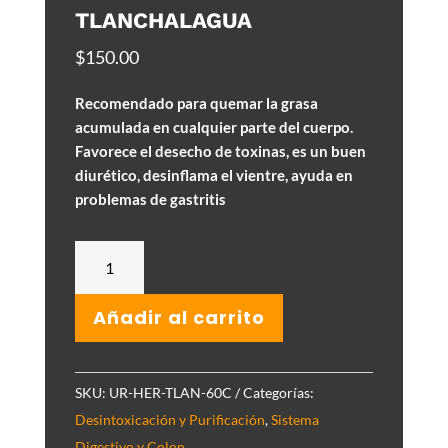
TLANCHALAGUA
$
150.00
Recomendado para quemar la grasa
acumulada en cualquier parte del cuerpo.
Favorece el desecho de toxinas, es un buen
diurético, desinflama el vientre, ayuda en
problemas de gastritis
Tlanchalagua
cantidad
Añadir al carrito
SKU:
UR-HER-TLAN-60C
Categorías:
Desintoxicación y Purificación
,
Sistema
Digestivo y Colon