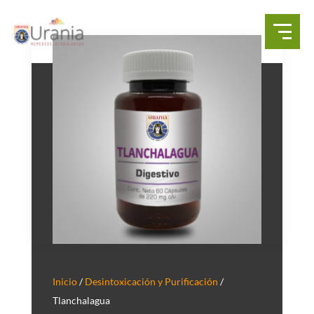
Inicio
/
Desintoxicación y Purificación
/
Tlanchalagua