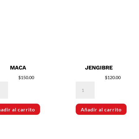
MACA
JENGIBRE
$
150.00
$
120.00
a
Jengibre
idad
cantidad
adir al carrito
Añadir al carrito