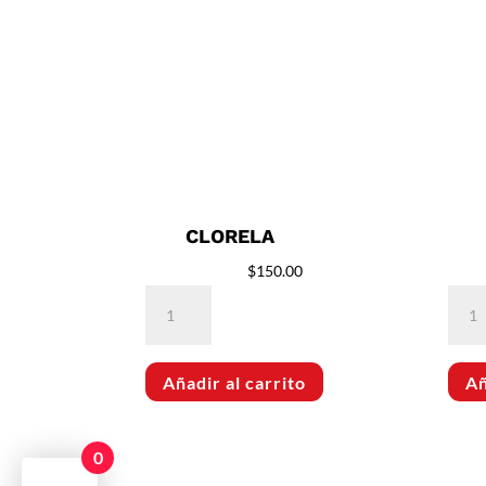
CLORELA
$
150.00
Clorela
Mac
cantidad
cant
Añadir al carrito
Añ
0