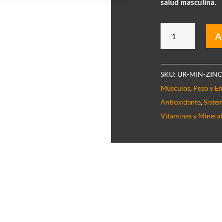
salud masculina.
Zinc
A
+
cantidad
SKU:
UR-MIN-ZINC
Músculos
,
Peso y E
Antioxidante
,
Siste
Vitaminas y Minera