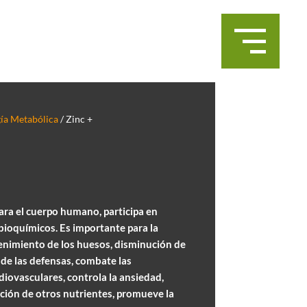
gía Metabólica
/ Zinc +
ara el cuerpo humano, participa en
ioquímicos. Es importante para la
nimiento de los huesos, disminución de
 de las defensas, combate las
iovasculares, controla la ansiedad,
ción de otros nutrientes, promueve la