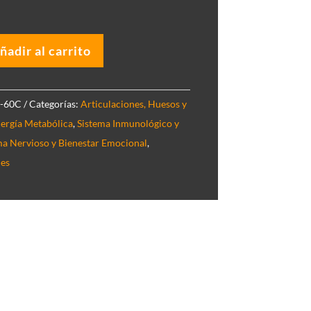
ñadir al carrito
-60C
Categorías:
Articulaciones, Huesos y
nergía Metabólica
,
Sistema Inmunológico y
ma Nervioso y Bienestar Emocional
,
les