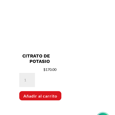
CITRATO DE
POTASIO
$
170.00
Citrato
de
Potasio
Añadir al carrito
cantidad