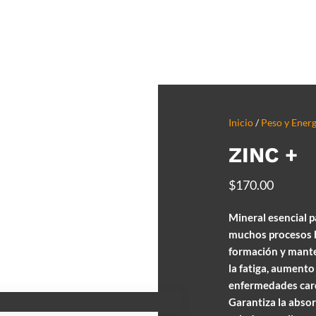
Inicio
/
Peso y Ener
ZINC +
$
170.00
Mineral esencial p
muchos procesos b
formación y mante
la fatiga, aumento
enfermedades card
Garantiza la absor