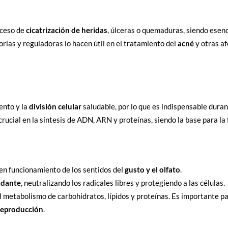
oceso de
cicatrización de heridas
, úlceras o quemaduras, siendo esenci
rias y reguladoras lo hacen útil en el tratamiento del
acné
y otras af
ento y la
división celular
saludable, por lo que es indispensable durant
rucial en la síntesis de ADN, ARN y proteínas, siendo la base para la 
en funcionamiento de los sentidos del
gusto y el olfato
.
idante
, neutralizando los radicales libres y protegiendo a las células.
l metabolismo de carbohidratos, lípidos y proteínas. Es importante p
a reproducción
.