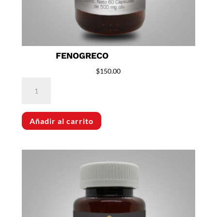
FENOGRECO
$
150.00
Fenogreco
cantidad
Añadir al carrito