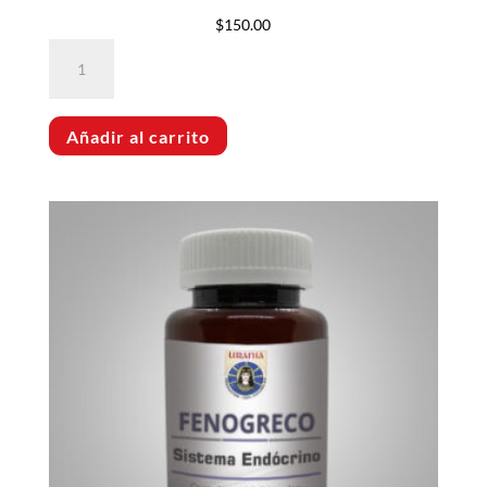
$
150.00
Bayas
de
Goji
Añadir al carrito
cantidad