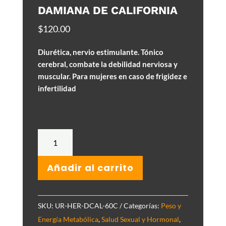
DAMIANA DE CALIFORNIA
$
120.00
Diurética, nervio estimulante. Tónico
cerebral, combate la debilidad nerviosa y
muscular. Para mujeres en caso de frigidez e
infertilidad
Damiana
de
California
Añadir al carrito
cantidad
SKU:
UR-HER-DCAL-60C
Categorías:
Peso y
Energía Metabólica
,
Salud Sexual y Hormonal
,