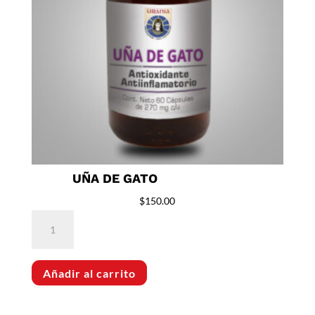
UÑA DE GATO
$
150.00
Uña
de
Gato
Añadir al carrito
cantidad