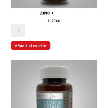
ZINC +
$
170.00
Zinc
+
cantidad
Añadir al carrito