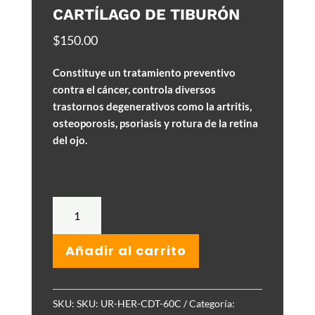
CARTÍLAGO DE TIBURÓN
$
150.00
Constituye un tratamiento preventivo
contra el cáncer, controla diversos
trastornos degenerativos como la artritis,
osteoporosis, psoriasis y rotura de la retina
del ojo.
Cartílago
de
Tiburón
Añadir al carrito
cantidad
SKU:
SKU: UR-HER-CDT-60C
Categoría: