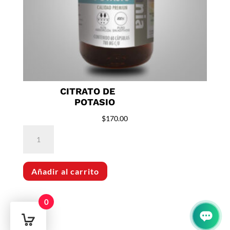
CITRATO DE
POTASIO
$
170.00
Citrato
de
Potasio
Añadir al carrito
cantidad
0